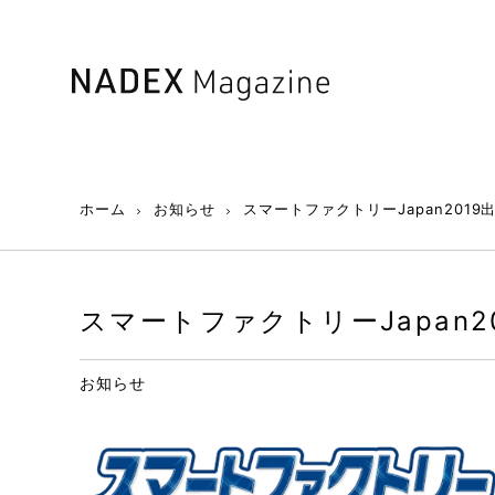
ホーム
お知らせ
スマートファクトリーJapan201
スマートファクトリーJapan2
お知らせ
【実証レポート】２週間のＥＶ導入
移動ロボット（AMR/AGV）の課題
エア漏れの調べ方｜工場内の電気代
【期間限定】三菱電機製ファイバー
AMR開
予知保
豊田ス
トライアル｜ビジネス導入で分かっ
を解決するソフトウェアとは？統合
削減に効果アリ！
レーザ無償トライキャンペーン
用コン
との違
証実験