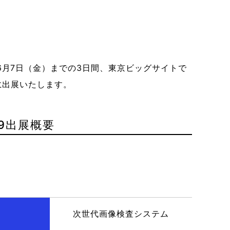
解説
加速と課題 製造・物流現場では、人手不
月2日（火）～ 3日（水）の2日間にわたり、
EV充電インフラ設備の導入はナ・デック
このたび愛知県が取り組む「あいちロボ
加速度センサの基礎概要 運動計測をする
量生産への対応を背…
するAIC…
ださい EVシフトが加速する今…
ース2020」にテ…
である「加速度センサ」について…
るたびに、生産計画は崩れ、現場は対応
3
5
5,226 views
1,625 views
2025.10.31
2021.02.10
2
5
2018.02.28
47
保全担当は休日でも呼…
09
31,234 views
ら6月7日（金）までの3日間、東京ビッグサイトで
9に出展いたします。
19出展概要
次世代画像検査システム