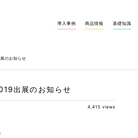
導入事例
商品情報
基礎知識
NEW
NEW
NEW
NEW
9出展のお知らせ
019出展のお知らせ
4,415 views
発を現実に！移動ロボット
全とは？予防保全・事後保全
タジアムでウイルス対策を実
EV充電インフラ設備の導
大名古屋ビルヂングにてロ
加速度センサの種類と、選
トローラーという技術選択
い、メリット、始め方を現場
しました
タルサポートします
証実験に参加しました
の特徴比較