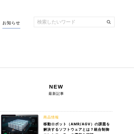
お知らせ
NEW
最新記事
入をトー
ボット実
混載積み付けロボットシステム｜E
NADEX Private Show 2019開催
商品情報
定のため
移動ロボット（AMR/AGV）の課題を
FFY 03-mix
のお知らせ
解決するソフトウェアとは？統合制御