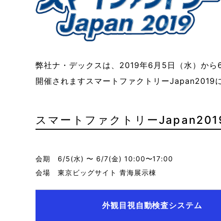
た「後悔しない充電器選び」
制御コントローラーの機能を解説
目線で
工場内では一般的に、コンプレッサの圧縮空気の生産
2025年7月から10月末までの期間限定で三菱電機製フ
搬送自動化の
2021年11
量を100%とした場合、そのうち…
ァイバーレーザMF100を…
足や多品種少
愛知県が主催
「EVを導入したいが、本当に仕事で使えるのか？」
移動ロボットを支える、ソフトウェアのご紹介 近年、
「設備が止ま
2023.10.24
2025.07.10
3,415 views
7,198 views
2026.02.1
2021.11.0
「充電器の種類が多くてどれを選べ…
移動ロボット（AGV，AMR）…
に追われる。
2026.04.02
2026.04.21
1,939 views
1,113 views
2019.04.
弊社ナ・デックスは、2019年6月5日（水）か
開催されますスマートファクトリーJapan201
スマートファクトリーJapan20
会期 6/5(水) 〜 6/7(金) 10:00〜17:00
会場 東京ビッグサイト 青海展示棟
外観目視自動検査システム