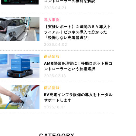
コントローラーの機能を解説
スにお任せく
ットショーケ
協働ロボットと3Dビジョンカメラを搭載したパレタイ
弊社ナ・デックスは、2019年11月20日（水）から11
センサの1種
2026.04.21
ズパッケージのご紹介です。ワー…
月22日（金）までの3日…
,550 views
,681 views
2025.08.06
2019.11.13
6,774 views
1,958 views
,867 views
導入事例
【実証レポート】２週間のＥＶ導入ト
ライアル｜ビジネス導入で分かった
「後悔しない充電器選び」
2026.04.02
商品情報
AMR開発を現実に！移動ロボット用コ
ントローラーという技術選択
2026.02.13
商品情報
EV充電インフラ設備の導入をトータル
サポートします
2025.10.31
CATEGORY